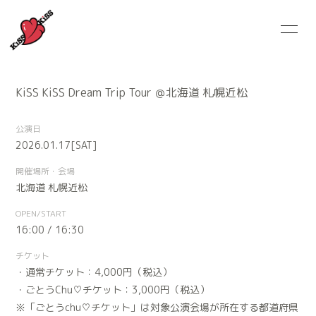
HOME
NEWS
KiSS KiSS Dream Trip Tour ＠北海道 札幌近松
SCHEDULE
MEMBER
公演日
MUSiC ViDEO
DiSCOGRAPHY
2026.01.17
[SAT]
GOODS
CONTACT
開催場所・会場
北海道
札幌近松
OPEN/START
16:00 / 16:30
チケット
・通常チケット：4,000円（税込）
・ごとうChu♡チケット：3,000円（税込）
※「ごとうchu♡チケット」は対象公演会場が所在する都道府県