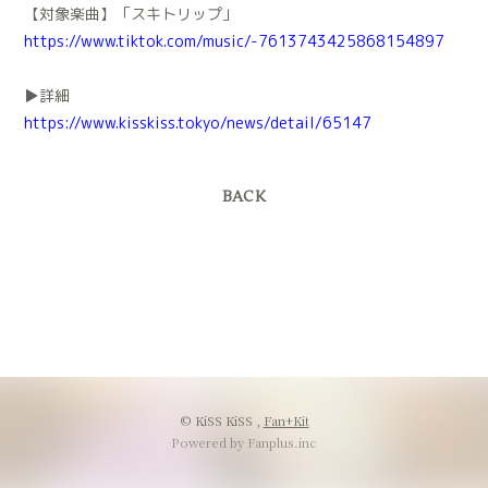
【対象楽曲】「スキトリップ」
https://www.tiktok.com/music/-7613743425868154897
▶︎詳細
https://www.kisskiss.tokyo/news/detail/65147
BACK
© KiSS KiSS ,
Fan+Kit
Powered by Fanplus.inc