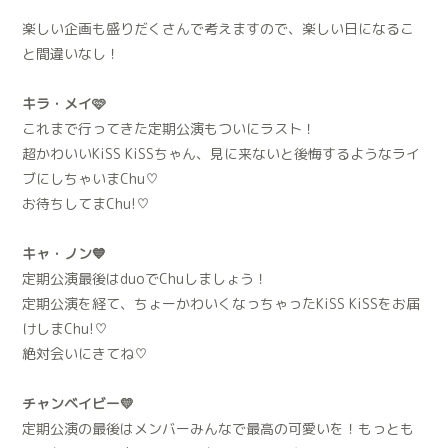
楽しい企画も盛りだくさんで考えますので、楽しい日になるこ
と間違いなし！
キラ・メイ🩷
これまで行ってきた定期公演もついにラスト！
超かわいいKiSS KiSSちゃん、見に来ないと後悔するようなライ
ブにしちゃいまChu♡
お待ちしてまChu!♡
キャ・ノン💙
定期公演最後はduoでChuしましょう！
定期公演を経て、ちょーかわいくなっちゃったKiSS KiSSをお届
けしまChu!♡
絶対会いにきてね♡
チャンベイビー💛
定期公演の最後はメンバーみんなで最高の可愛いを！もっとも