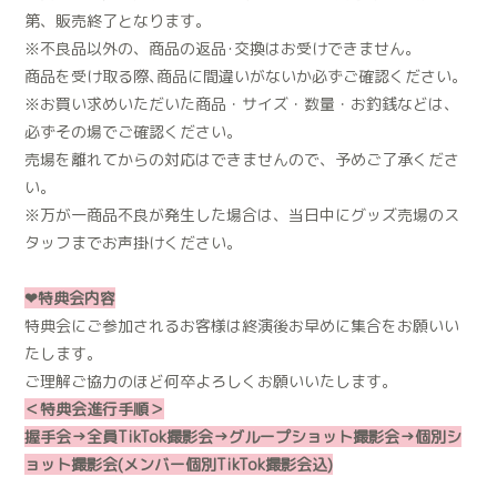
第、販売終了となります。
※不良品以外の、商品の返品･交換はお受けできません。
商品を受け取る際､商品に間違いがないか必ずご確認ください。
※お買い求めいただいた商品・サイズ・数量・お釣銭などは、
必ずその場でご確認ください。
売場を離れてからの対応はできませんので、予めご了承くださ
い。
※万が一商品不良が発生した場合は、当日中にグッズ売場のス
タッフまでお声掛けください。
❤︎特典会内容
特典会にご参加されるお客様は終演後お早めに集合をお願いい
たします。
ご理解ご協力のほど何卒よろしくお願いいたします。
＜特典会進行手順＞
握手会→全員TikTok撮影会→グループショット撮影会→個別シ
ョット撮影会(メンバー個別TikTok撮影会込)