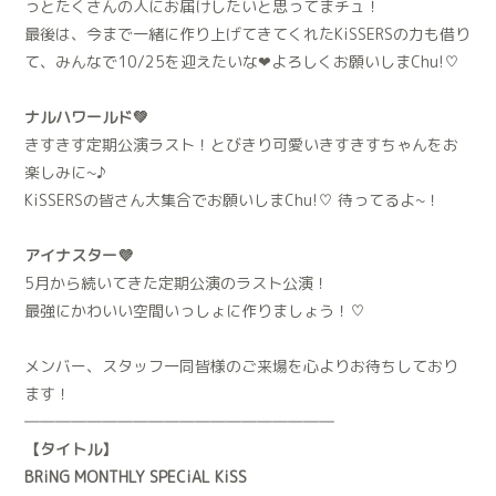
っとたくさんの人にお届けしたいと思ってまチュ！
最後は、今まで一緒に作り上げてきてくれたKiSSERSの力も借り
て、みんなで10/25を迎えたいな❤︎よろしくお願いしまChu!♡
ナルハワールド💚
きすきす定期公演ラスト！とびきり可愛いきすきすちゃんをお
楽しみに~♪
KiSSERSの皆さん大集合でお願いしまChu!♡ 待ってるよ~！
アイナスター💜
5月から続いてきた定期公演のラスト公演！
最強にかわいい空間いっしょに作りましょう！♡
メンバー、スタッフ一同皆様のご来場を心よりお待ちしており
ます！
――――――――――――――――――――
【タイトル】
BRiNG MONTHLY SPECiAL KiSS