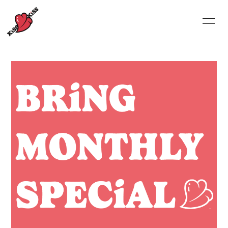
HOME
NEWS
SCHEDULE
MEMBER
MUSiC ViDEO
DiSCOGRAPHY
GOODS
CONTACT