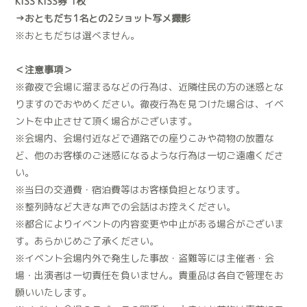
KiSS KiSS券 1枚
→おともだち1名との2ショット写メ撮影
※おともだちは選べません。
＜注意事項＞
※徹夜で会場に溜まるなどの行為は、近隣住民の方の迷惑とな
りますのでおやめください。徹夜行為を見つけた場合は、イベ
ントを中止させて頂く場合がございます。
※会場内、会場付近などで通路での座りこみや荷物の放置な
ど、他のお客様のご迷惑になるような行為は一切ご遠慮くださ
い。
※当日の交通費・宿泊費等はお客様負担となります。
※整列時など大きな声での会話はお控えください。
※都合によりイベントの内容変更や中止がある場合がございま
す。あらかじめご了承ください。
※イベント会場内外で発生した事故・盗難等には主催者・会
場・出演者は一切責任を負いません。貴重品は各自で管理をお
願いいたします。