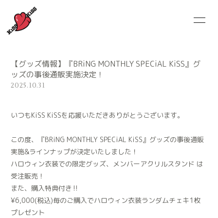
HOME
NEWS
【グッズ情報】『BRiNG MONTHLY SPECiAL KiSS』グ
SCHEDULE
MEMBER
ッズの事後通販実施決定！
2025.10.31
MUSiC ViDEO
DiSCOGRAPHY
いつもKiSS KiSSを応援いただきありがとうございます。
GOODS
CONTACT
この度、『BRiNG MONTHLY SPECiAL KiSS』グッズの事後通販
実施&ラインナップが決定いたしました！
ハロウィン衣装での限定グッズ、メンバーアクリルスタンド は
受注販売！
また、購入特典付き‼︎
¥6,000(税込)毎のご購入でハロウィン衣装ランダムチェキ1枚
プレゼント