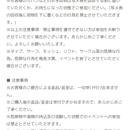
※お客様のカバンなどのお手荷物は写メ券を回収する前に置い
ていただくか、お持ちになった状態でご参加ください。 (写メ券
の回収後に荷物を下に置くなどの行為を禁止させていただきま
す。)
※以上の注意事項・禁止事項を遵守できない方は参加をお断り
させていただく場合がございます。あらかじめご了承くださ
い。よろしくお願いいたします。
※ダイブ、サーフ、モッシュ、リフト、サークル等の危険な行
為。危険な行為を発見次第、イベントを終了とさせていただく
場合がございます。
■ 注意事項
※お客様のご都合による返品/返金は、一切受け付け出来ませ
ん。
※ご購入後の返品/返金は受付できかねますので、あらかじめご
了承ください。
※危険物や酒類の持込及び泥酔した状態でのイベントへの参加
は禁止とさせていただきます。