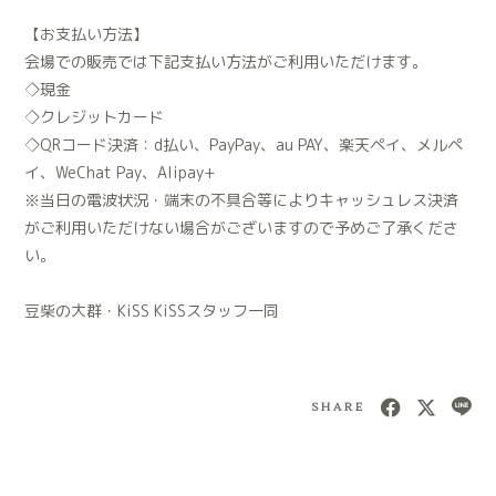
【お支払い方法】
会場での販売では下記支払い方法がご利用いただけます。
◇現金
◇クレジットカード
◇QRコード決済：d払い、PayPay、au PAY、楽天ペイ、メルペ
イ、WeChat Pay、Alipay+
※当日の電波状況・端末の不具合等によりキャッシュレス決済
がご利用いただけない場合がございますので予めご了承くださ
い。
豆柴の大群・KiSS KiSSスタッフ一同
SHARE